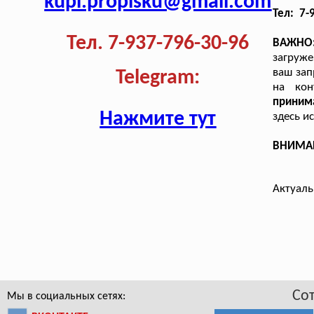
kupi.propisku@gmail.com
Тел: 7-
Тел. 7-937-796-30-96
ВАЖНО
загруже
ваш зап
Telegram:
на кон
приним
Нажмите тут
здесь и
ВНИМАНИ
Актуаль
Со
Мы в социальных сетях: