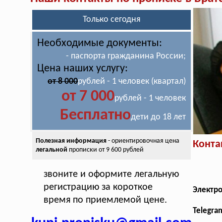
Только сегодня
Необходимые документы:
- паспорта гражданина России;
Цена наших услугу:
от 8 000
рублей - 1 человек (квартал)
от 7 000
рублей - 1 человек
Бесплатно
дети до 18 лет
Полезная информация
- ориентировочная цена
Конта
легальной
прописки от 9 600 рублей
звоните и оформите легальную
регистрацию за короткое
Электр
время по приемлемой цене.
Telegra